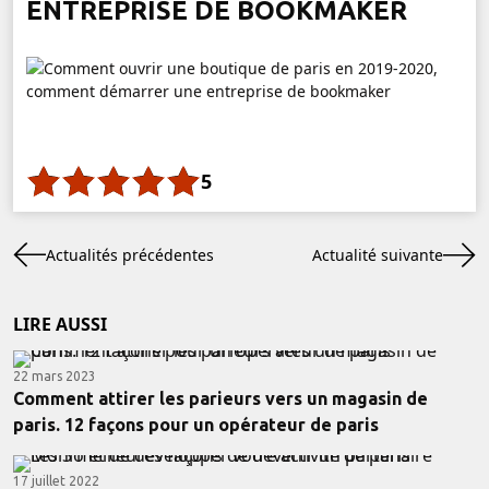
ENTREPRISE DE BOOKMAKER
5
Actualités précédentes
Actualité suivante
LIRE AUSSI
22 mars 2023
Comment attirer les parieurs vers un magasin de
paris. 12 façons pour un opérateur de paris
17 juillet 2022