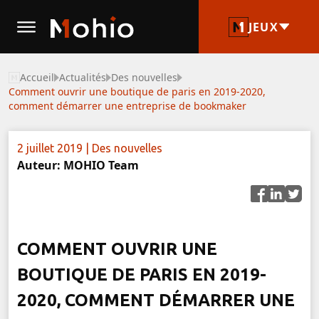
JEUX
Accueil
Actualités
Des nouvelles
Comment ouvrir une boutique de paris en 2019-2020,
comment démarrer une entreprise de bookmaker
2 juillet 2019 |
Des nouvelles
Auteur:
MOHIO Team
COMMENT OUVRIR UNE
BOUTIQUE DE PARIS EN 2019-
2020, COMMENT DÉMARRER UNE