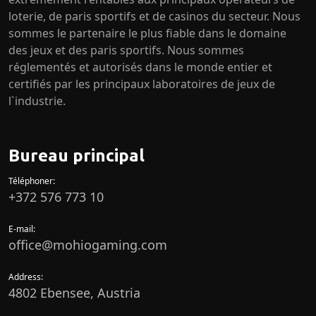
loterie, de paris sportifs et de casinos du secteur. Nous
sommes le partenaire le plus fiable dans le domaine
des jeux et des paris sportifs. Nous sommes
réglementés et autorisés dans le monde entier et
certifiés par les principaux laboratoires de jeux de
l`industrie.
Bureau principal
Téléphoner:
+372 576 773 10
E-mail:
office@mohiogaming.com
Address:
4802 Ebensee, Austria