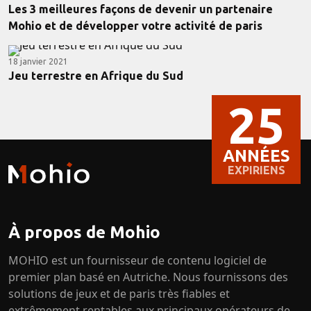
Les 3 meilleures façons de devenir un partenaire
Mohio et de développer votre activité de paris
18 janvier 2021
Jeu terrestre en Afrique du Sud
25
ANNÉES
EXPIRIENS
À propos de Mohio
MOHIO est un fournisseur de contenu logiciel de
premier plan basé en Autriche. Nous fournissons des
solutions de jeux et de paris très fiables et
extrêmement rentables aux principaux opérateurs de