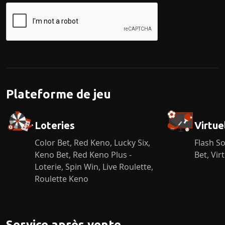
Plateforme de jeu
Loteries
Virtue
Color Bet,
Red Keno,
Lucky Six,
Flash So
Keno Bet,
Red Keno Plus -
Bet,
Vir
Loterie,
Spin Win,
Live Roulette,
Roulette Keno
Service après vente