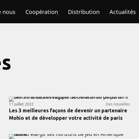
e nous
Coopération
Distribution
Actualités
es
Des nouvelles
17 juillet 2022
Les 3 meilleures façons de devenir un partenaire
Mohio et de développer votre activité de paris