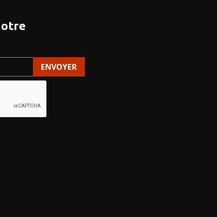
notre
ENVOYER