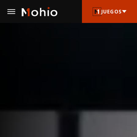
JUEGOS