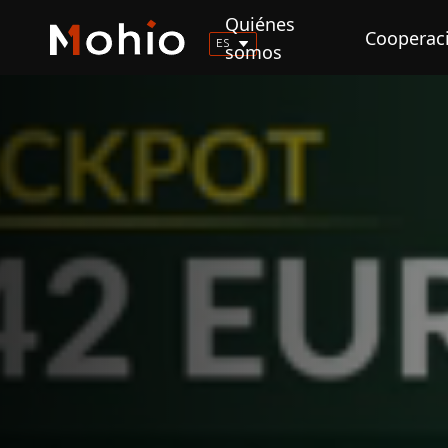
Quiénes
Cooperac
ES
somos
EN
FR