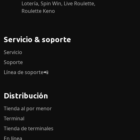
Lotería,
Spin Win,
Live Roulette,
Roulette Keno
Servicio & soporte
Servicio
Soporte
Línea de soporte📲
Distribución
Tienda al por menor
Terminal
Tienda de terminales
En línea