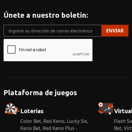
Únete a nuestro boletín:
ENVIAR
Plataforma de juegos
Loterías
Virtua
Color Bet,
Red Keno,
Lucky Six,
Flash So
Keno Bet,
Red Keno Plus -
Bet,
Vir