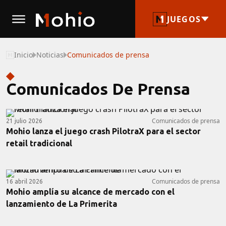
JUEGOS
Inicio
Noticias
Comunicados de prensa
Comunicados De Prensa
Comunicados de prensa
21 julio 2026
Mohio lanza el juego crash PilotraX para el sector
retail tradicional
Comunicados de prensa
16 abril 2026
Mohio amplía su alcance de mercado con el
lanzamiento de La Primerita