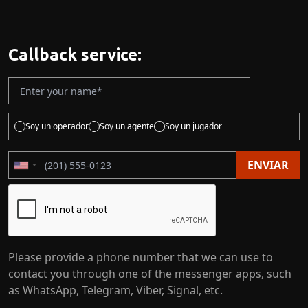
Callback service:
Soy un operador
Soy un agente
Soy un jugador
ENVIAR
Please provide a phone number that we can use to
contact you through one of the messenger apps, such
as WhatsApp, Telegram, Viber, Signal, etc.