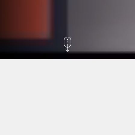
Accueil
Jeux
Virtuels
Darts Bet
Darts Bet
COMMANDER DÉMO